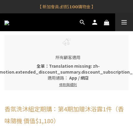
【 限時滿額😎抽王陽明跨界禮盒】
【 新加會員💰領$𝟭𝟬𝟬購物金 】
【新品到！車用香氛✨任選𝟮件享𝟵𝟱折⮕】
【 限時滿額😎抽王陽明跨界禮盒】
所有顧客適用
全單：Translation missing: zh-
motion.extended_discount_summary.discount_subscription_g
適用通路：
App
/
網店
條款與細則
香氛洗沐組定期購：第4期加贈沐浴露1件（香
味隨機 價值$1,180）