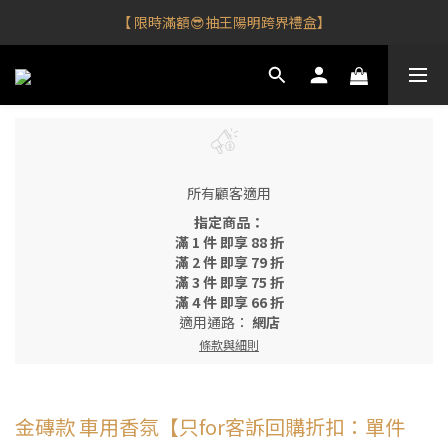
【 限時滿額😎抽王陽明跨界禮盒】
【 限時滿額😎抽王陽明跨界禮盒】
【 新加會員💰領$𝟭𝟬𝟬購物金 】
【新品到！車用香氛✨任選𝟮件享𝟵𝟱折⮕】
【 限時滿額😎抽王陽明跨界禮盒】
所有顧客適用
指定商品：
滿 1 件 即享 88 折
滿 2 件 即享 79 折
滿 3 件 即享 75 折
滿 4 件 即享 66 折
適用通路：
網店
條款與細則
金磚款 車用香氛【只for客訴回購折扣：單件